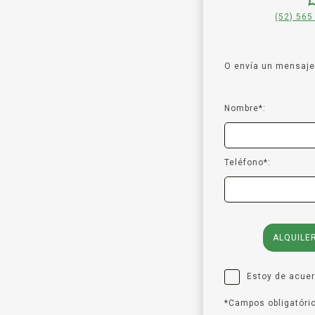
(52) 565
O envía un mensaje 
Nombre*:
Teléfono*:
ALQUILE
Estoy de acue
*Campos obligatóri