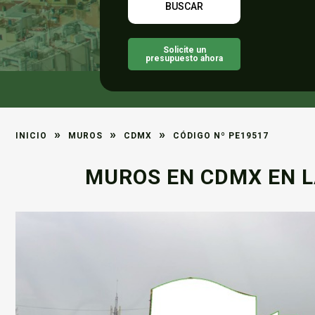
Solicite un
presupuesto ahora
»
»
»
INICIO
MUROS
CDMX
CÓDIGO Nº PE19517
MUROS EN CDMX EN LA