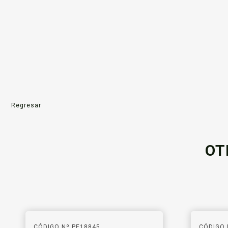
Regresar
OT
CÓDIGO Nº PE18845
CÓDIGO 