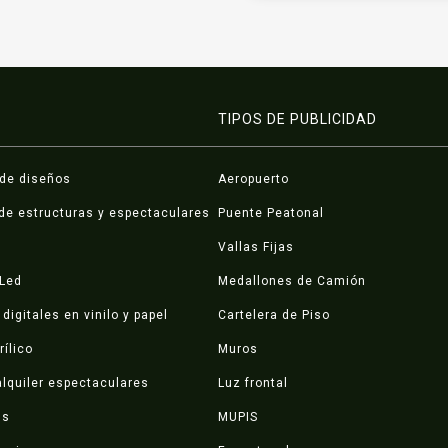
TIPOS DE PUBLICIDAD
 de diseños
Aeropuerto
de estructuras y espectaculares
Puente Peatonal
Vallas Fijas
 Led
Medallones de Camión
digitales en vinilo y papel
Cartelera de Piso
rílico
Muros
lquiler espectaculares
Luz frontal
ds
MUPIS