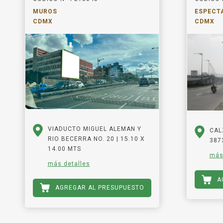
MUROS
ESPECT
CDMX
CDMX
VIADUCTO MIGUEL ALEMAN Y
CAL
RIO BECERRA NO. 20 | 15.10 X
3873
14.00 MTS
más
más detalles
A
AGREGAR AL PRESUPUESTO