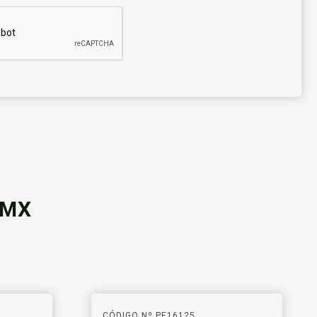
DMX
CÓDIGO Nº PE16125