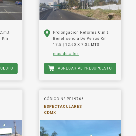
C.m.t.
Prolongacion Reforma C.m.t.
s Km
Beneficencia De Perros Km
S
17.5 | 12.60 X 7.32 MTS
más detalles
PUESTO
AGREGAR AL PRESUPUESTO
CÓDIGO Nº PE19766
ESPECTACULARES
CDMX