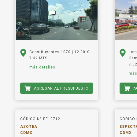
Constituyentes 1070 | 12.90 X
Lom
7.32 MTS
Camp
7.3
más detalles
más
AGREGAR AL PRESUPUESTO
A
CÓDIGO Nº PE19712
CÓDIGO 
AZOTEA
ESPECT
CDMX
CDMX