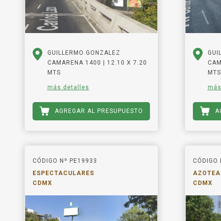
GUILLERMO GONZALEZ
GUI
CAMARENA 1400 | 12.10 X 7.20
CAM
MTS
MTS
más detalles
más
AGREGAR AL PRESUPUESTO
A
CÓDIGO Nº PE19933
CÓDIGO 
ESPECTACULARES
AZOTEA
CDMX
CDMX