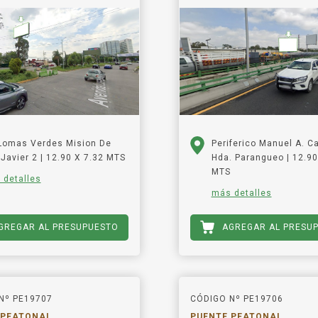
 Lomas Verdes Mision De
Periferico Manuel A. 
Javier 2 | 12.90 X 7.32 MTS
Hda. Parangueo | 12.90
MTS
 detalles
más detalles
GREGAR AL PRESUPUESTO
AGREGAR AL PRESU
Nº PE19707
CÓDIGO Nº PE19706
 PEATONAL
PUENTE PEATONAL