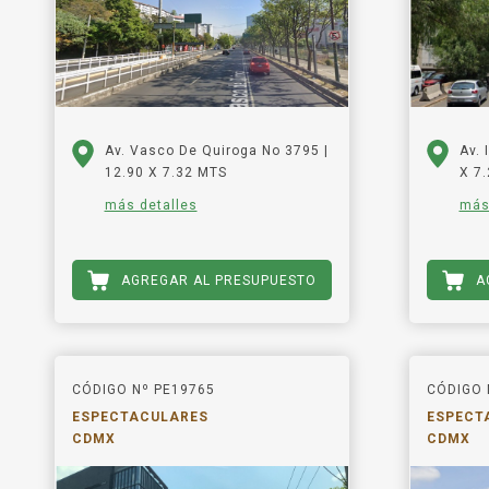
Av. Vasco De Quiroga No 3795 |
Av. 
12.90 X 7.32 MTS
X 7
más detalles
más
AGREGAR AL PRESUPUESTO
A
CÓDIGO Nº PE19765
CÓDIGO 
ESPECTACULARES
ESPECT
CDMX
CDMX