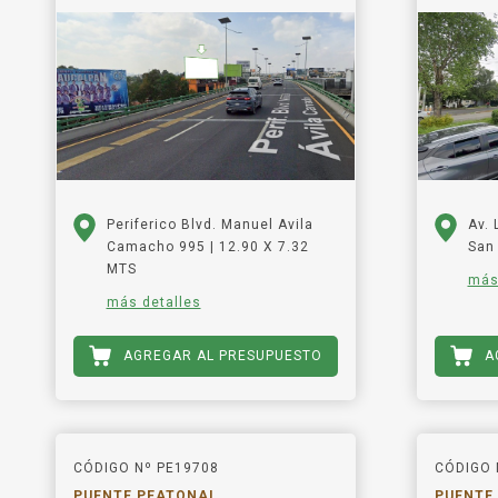
Periferico Blvd. Manuel Avila
Av.
Camacho 995 | 12.90 X 7.32
San 
MTS
más
más detalles
AGREGAR AL PRESUPUESTO
A
CÓDIGO Nº PE19708
CÓDIGO 
PUENTE PEATONAL
PUENTE