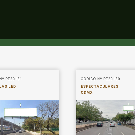
Nº PE20181
CÓDIGO Nº PE20180
LAS LED
ESPECTACULARES
CDMX