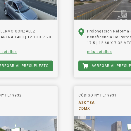
LLERMO GONZALEZ
Prolongacion Reforma 
ARENA 1400 | 12.10 X 7.20
Beneficencia De Perro
17.5 | 12.60 X 7.32 MT
 detalles
más detalles
GREGAR AL PRESUPUESTO
AGREGAR AL PRESU
Nº PE19932
CÓDIGO Nº PE19931
AZOTEA
CDMX