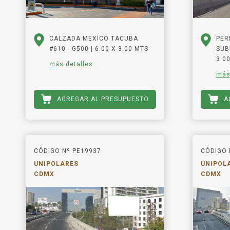
CALZADA MEXICO TACUBA
PER
#610 - G500 | 6.00 X 3.00 MTS
SUB
3.0
más detalles
más
AGREGAR AL PRESUPUESTO
A
CÓDIGO Nº PE19937
CÓDIGO 
UNIPOLARES
UNIPOL
CDMX
CDMX