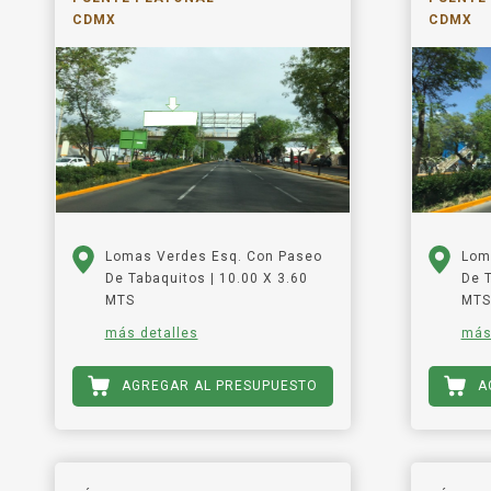
CDMX
CDMX
Lomas Verdes Esq. Con Paseo
Lom
De Tabaquitos | 10.00 X 3.60
De T
MTS
MTS
más detalles
más
AGREGAR AL PRESUPUESTO
A