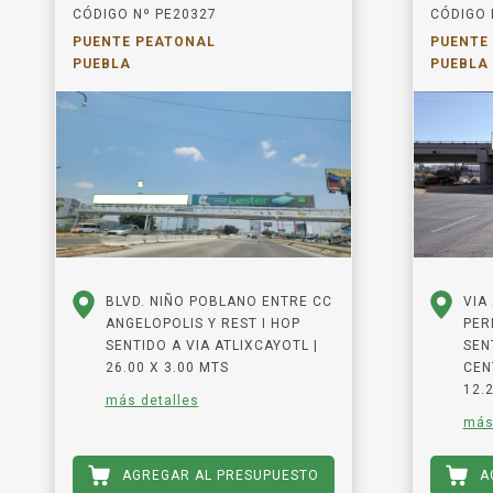
CÓDIGO Nº PE20327
CÓDIGO 
PUENTE PEATONAL
PUENTE
PUEBLA
PUEBLA
BLVD. NIÑO POBLANO ENTRE CC
VIA
ANGELOPOLIS Y REST I HOP
PER
SENTIDO A VIA ATLIXCAYOTL |
SEN
26.00 X 3.00 MTS
CEN
12.2
más detalles
más
AGREGAR AL PRESUPUESTO
A