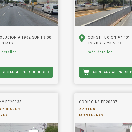
OLUCION # 1902 SUR | 8.00
CONSTITUCION # 1401 P
.00 MTS
12.90 X 7.20 MTS
 detalles
más detalles
GREGAR AL PRESUPUESTO
AGREGAR AL PRESU
Nº PE20338
CÓDIGO Nº PE20337
ACULARES
AZOTEA
REY
MONTERREY