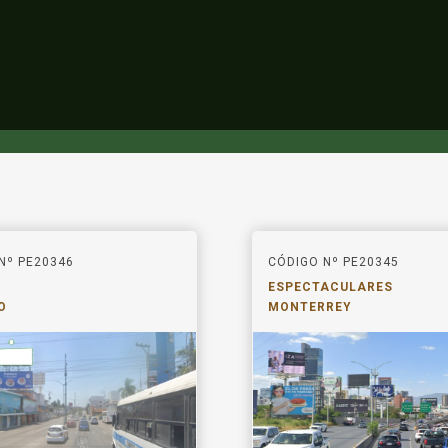
Nº PE20346
CÓDIGO Nº PE20345
ESPECTACULARES
O
MONTERREY