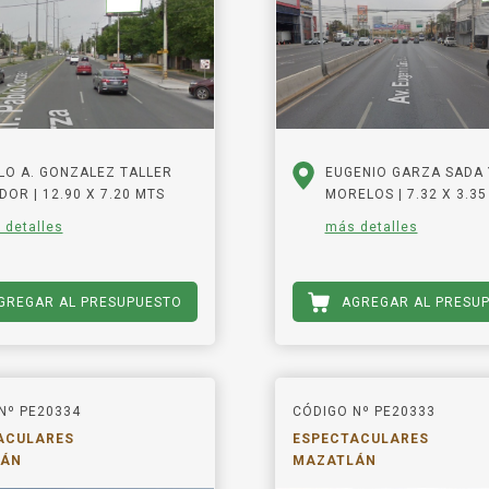
LO A. GONZALEZ TALLER
EUGENIO GARZA SADA 
DOR | 12.90 X 7.20 MTS
MORELOS | 7.32 X 3.35
 detalles
más detalles
GREGAR AL PRESUPUESTO
AGREGAR AL PRESU
Nº PE20334
CÓDIGO Nº PE20333
ACULARES
ESPECTACULARES
LÁN
MAZATLÁN