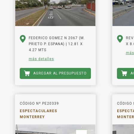
FEDERICO GOMEZ N 2067 (M.
REV
PRIETO P. ESPANA) | 12.81 X
X 8
4.27 MTS
más
más detalles
AGREGAR AL PRESUPUESTO
A
CÓDIGO Nº PE20339
CÓDIGO 
ESPECTACULARES
ESPECT
MONTERREY
MONTER