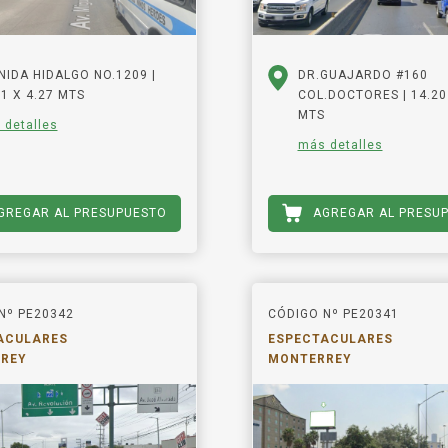
NIDA HIDALGO NO.1209 |
DR.GUAJARDO #160
81 X 4.27 MTS
COL.DOCTORES | 14.20
MTS
 detalles
más detalles
GREGAR AL PRESUPUESTO
AGREGAR AL PRESU
Nº PE20342
CÓDIGO Nº PE20341
ACULARES
ESPECTACULARES
REY
MONTERREY