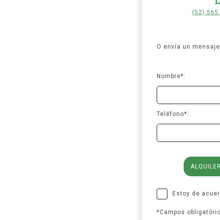
(52) 565
O envía un mensaje 
Nombre*:
Teléfono*:
ALQUILE
Estoy de acue
*Campos obligatóri