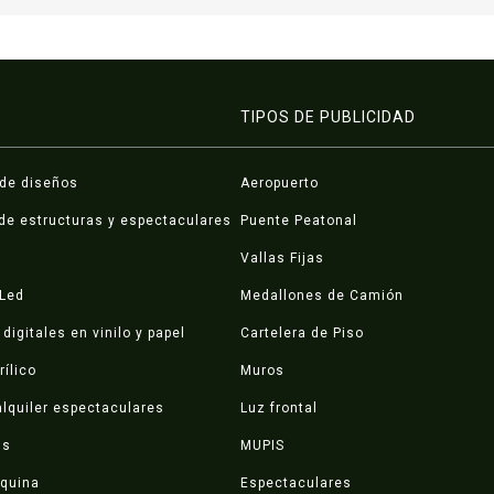
TIPOS DE PUBLICIDAD
 de diseños
Aeropuerto
de estructuras y espectaculares
Puente Peatonal
Vallas Fijas
 Led
Medallones de Camión
digitales en vinilo y papel
Cartelera de Piso
rílico
Muros
lquiler espectaculares
Luz frontal
ds
MUPIS
squina
Espectaculares