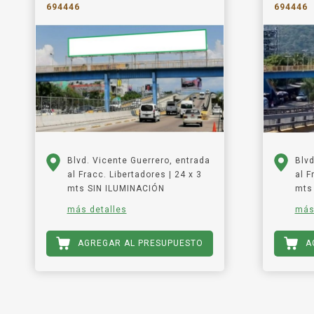
694446
694446
Blvd. Vicente Guerrero, entrada
Blvd
al Fracc. Libertadores | 24 x 3
al F
mts SIN ILUMINACIÓN
mts
más detalles
más
AGREGAR AL PRESUPUESTO
A