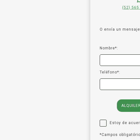
(52) 565
O envía un mensaje 
Nombre*:
Teléfono*:
ALQUILE
Estoy de acue
*Campos obligatóri