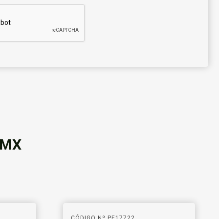
DMX
CÓDIGO Nº PE17722