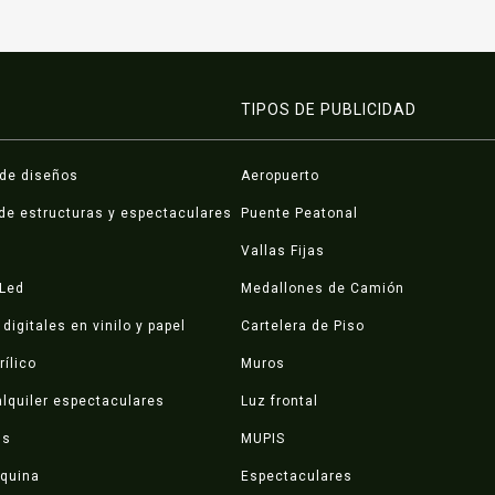
TIPOS DE PUBLICIDAD
 de diseños
Aeropuerto
de estructuras y espectaculares
Puente Peatonal
Vallas Fijas
 Led
Medallones de Camión
digitales en vinilo y papel
Cartelera de Piso
rílico
Muros
lquiler espectaculares
Luz frontal
ds
MUPIS
squina
Espectaculares