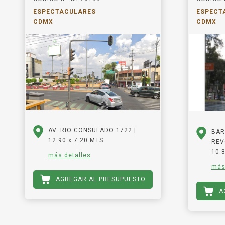
ESPECTACULARES
ESPECT
CDMX
CDMX
AV. RIO CONSULADO 1722 |
BAR
12.90 x 7.20 MTS
REV
10.
más detalles
más
AGREGAR AL PRESUPUESTO
A