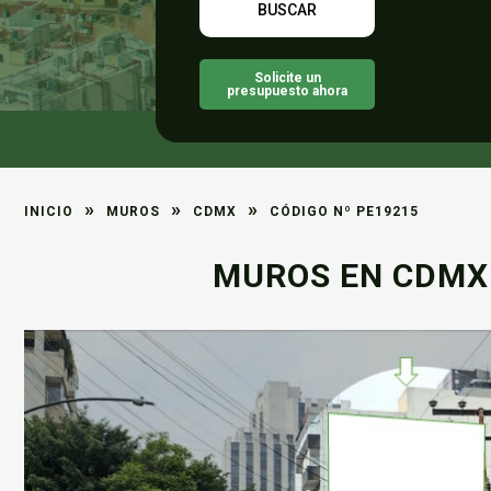
Solicite un
presupuesto ahora
»
»
»
INICIO
MUROS
CDMX
CÓDIGO Nº PE19215
MUROS EN CDMX 