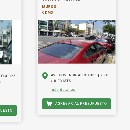
MUROS
CDMX
AV. UNIVERSIDAD # 1385 | 7.70
TLA 325
x 8.00 MTS
N
más detalles
AGREGAR AL PRESUPUESTO
PUESTO