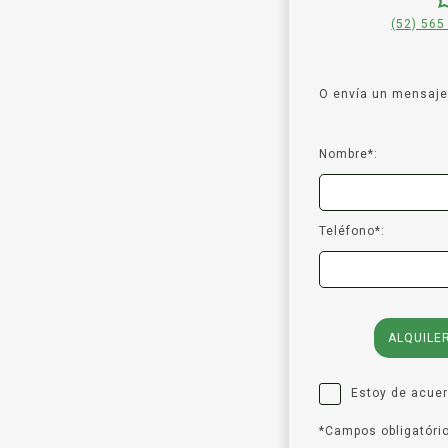
(52) 565
O envía un mensaje 
Nombre*:
Teléfono*:
ALQUILE
Estoy de acue
*Campos obligatóri