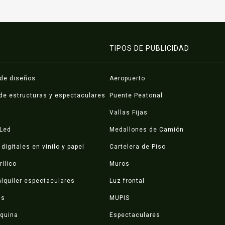
TIPOS DE PUBLICIDAD
 de diseños
Aeropuerto
de estructuras y espectaculares
Puente Peatonal
Vallas Fijas
 Led
Medallones de Camión
digitales en vinilo y papel
Cartelera de Piso
rílico
Muros
lquiler espectaculares
Luz frontal
ds
MUPIS
squina
Espectaculares