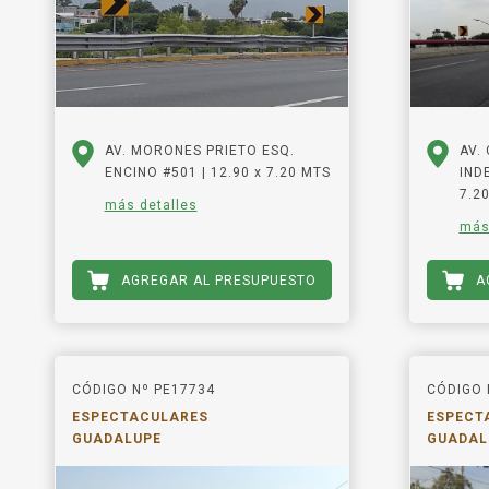
AV. MORONES PRIETO ESQ.
AV.
ENCINO #501 | 12.90 x 7.20 MTS
IND
7.2
más detalles
más
AGREGAR AL PRESUPUESTO
A
CÓDIGO Nº PE17734
CÓDIGO 
ESPECTACULARES
ESPECT
GUADALUPE
GUADAL