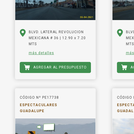
BLVD. LATERAL REVOLUCION
BLV
MEXICANA # 36 | 12.90 x 7.20
MEXI
MTS
MTS
más detalles
más
AGREGAR AL PRESUPUESTO
A
CÓDIGO Nº PE17738
CÓDIGO 
ESPECTACULARES
ESPECT
GUADALUPE
GUADAL