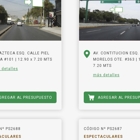
 AZTECA ESQ. CALLE PIEL
AV. CONTITUCION ESQ.
A #101 | 12.90 x 7.20 MTS
MORELOS OTE. #363 | 1
7.20 MTS
 detalles
más detalles
GREGAR AL PRESUPUESTO
AGREGAR AL PRESU
Nº PS2688
CÓDIGO Nº PS2687
ACULARES
ESPECTACULARES