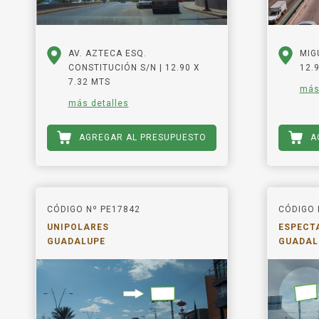
AV. AZTECA ESQ.
MIG
CONSTITUCIÓN S/N | 12.90 X
12.9
7.32 MTS
más
más detalles
AGREGAR AL PRESUPUESTO
A
CÓDIGO Nº PE17842
CÓDIGO 
UNIPOLARES
ESPECT
GUADALUPE
GUADAL