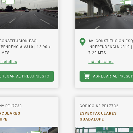
 CONSTITUCION ESQ.
AV. CONSTITUCION ESQ
EPENDENCIA #310 | 12.90 x
INDEPENDENCIA #310 | 
0 MTS
7.20 MTS
 detalles
más detalles
GREGAR AL PRESUPUESTO
AGREGAR AL PRESU
Nº PE17733
CÓDIGO Nº PE17732
ACULARES
ESPECTACULARES
UPE
GUADALUPE