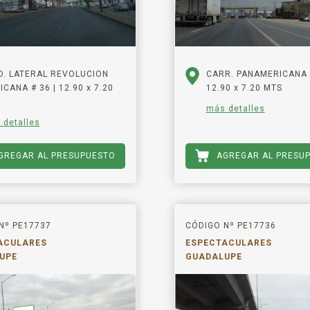
D. LATERAL REVOLUCION
CARR. PANAMERICANA K
CANA # 36 | 12.90 x 7.20
12.90 x 7.20 MTS
más detalles
 detalles
GREGAR AL PRESUPUESTO
AGREGAR AL PRESU
Nº PE17737
CÓDIGO Nº PE17736
ACULARES
ESPECTACULARES
UPE
GUADALUPE