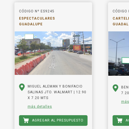
CÓDIGO Nº ES9245
CÓDIGO 
ESPECTACULARES
CARTELE
GUADALUPE
GUADAL
MIGUEL ALEMAN Y BONIFACIO
BEN
SALINAS JTO. WALMART | 12.90
7.2
X 7.20 MTS
más
más detalles
AGREGAR AL PRESUPUESTO
A