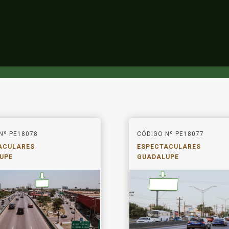
Nº PE18078
CÓDIGO Nº PE18077
ACULARES
ESPECTACULARES
UPE
GUADALUPE