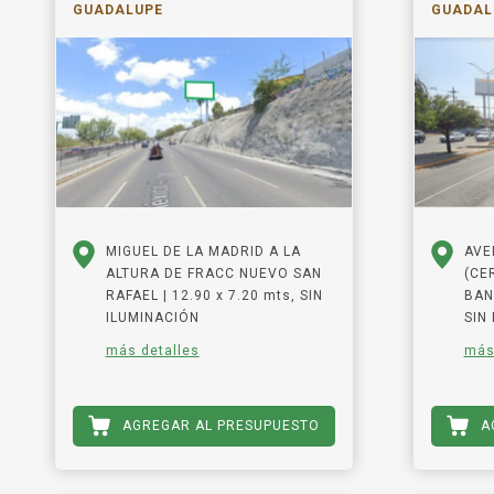
GUADALUPE
GUADAL
MIGUEL DE LA MADRID A LA
AVE
ALTURA DE FRACC NUEVO SAN
(CE
RAFAEL | 12.90 x 7.20 mts, SIN
BAN
ILUMINACIÓN
SIN
más detalles
más
AGREGAR AL PRESUPUESTO
A