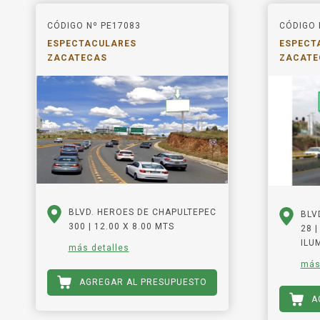
CÓDIGO Nº PE17083
CÓDIGO 
ESPECTACULARES
ESPECT
ZACATECAS
ZACATE
BLVD. HEROES DE CHAPULTEPEC
BLV
300 | 12.00 X 8.00 MTS
28 |
ILU
más detalles
más
AGREGAR AL PRESUPUESTO
A