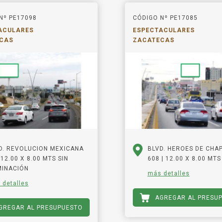
Nº PE17098
CÓDIGO Nº PE17085
ACULARES
ESPECTACULARES
CAS
ZACATECAS
D. REVOLUCION MEXICANA
BLVD. HEROES DE CHA
 12.00 X 8.00 MTS SIN
608 | 12.00 X 8.00 MTS
MINACIÓN
más detalles
 detalles
AGREGAR AL PRESU
GREGAR AL PRESUPUESTO