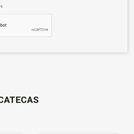
os
ACATECAS