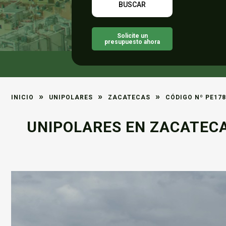
Solicite un
presupuesto ahora
»
»
»
INICIO
UNIPOLARES
ZACATECAS
CÓDIGO Nº PE178
UNIPOLARES EN ZACATECA