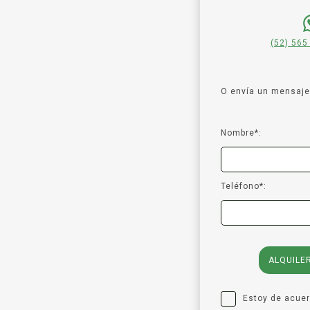
(52) 565
O envía un mensaje 
Nombre*:
Teléfono*:
ALQUILE
Estoy de acue