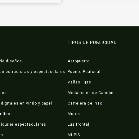
TIPOS DE PUBLICIDAD
 de diseños
Aeropuerto
de estructuras y espectaculares
Puente Peatonal
Vallas Fijas
 Led
Medallones de Camión
digitales en vinilo y papel
Cartelera de Piso
rílico
Muros
lquiler espectaculares
Luz frontal
ds
MUPIS