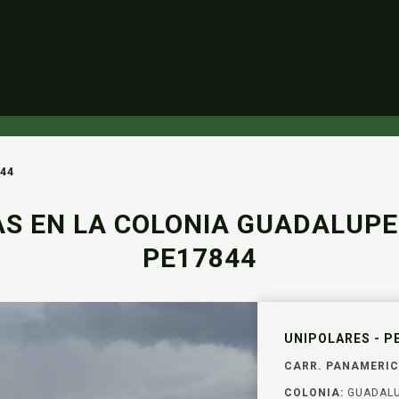
44
S EN LA COLONIA GUADALUPE 
PE17844
UNIPOLARES - P
CARR. PANAMERICA
COLONIA:
GUADALU