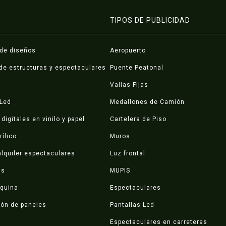
TIPOS DE PUBLICIDAD
 de diseños
Aeropuerto
de estructuras y espectaculares
Puente Peatonal
Vallas Fijas
 Led
Medallones de Camión
digitales en vinilo y papel
Cartelera de Piso
rílico
Muros
lquiler espectaculares
Luz frontal
ds
MUPIS
squina
Espectaculares
ión de paneles
Pantallas Led
Espectaculares en carreteras